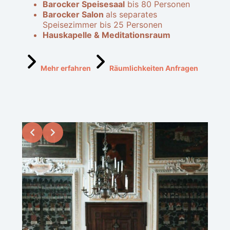
Barocker Speisesaal
bis 80 Personen
Barocker Salon
als separates
Speisezimmer bis 25 Personen
Hauskapelle & Meditationsraum
Mehr erfahren
Räumlichkeiten Anfragen