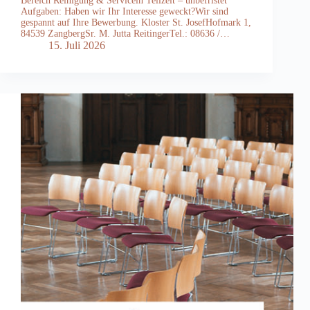
Bereich Reinigung & Servicein Teilzeit – unbefristet
Aufgaben: Haben wir Ihr Interesse geweckt?Wir sind
gespannt auf Ihre Bewerbung. Kloster St. JosefHofmark 1,
84539 ZangbergSr. M. Jutta ReitingerTel.: 08636 /…
15. Juli 2026