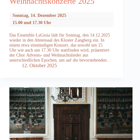
Weihnachtskonzerte 2025
Sonntag, 14. Dezember 2025
15.00 und 17.30 Uhr
Das Ensemble LaGioia lädt für Sonntag, den 14.12.2025
wieder in den Ahnensaal des Kloster Zangberg ein. In
einem etwa einstündigen Konzert, das sowohl um 15
Uhr wie auch um 17.30 Uhr stattfinden wird, präsentiert
der Chor Advents- und Weihnachtslieder aus
unterschiedlichen Epochen, um auf die bevorstehenden…
12. Oktober 2025