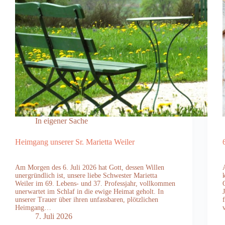
In eigener Sache
Heimgang unserer Sr. Marietta Weiler
Am Morgen des 6. Juli 2026 hat Gott, dessen Willen
unergründlich ist, unsere liebe Schwester Marietta
Weiler im 69. Lebens- und 37. Professjahr, vollkommen
unerwartet im Schlaf in die ewige Heimat geholt. In
unserer Trauer über ihren unfassbaren, plötzlichen
Heimgang…
7. Juli 2026