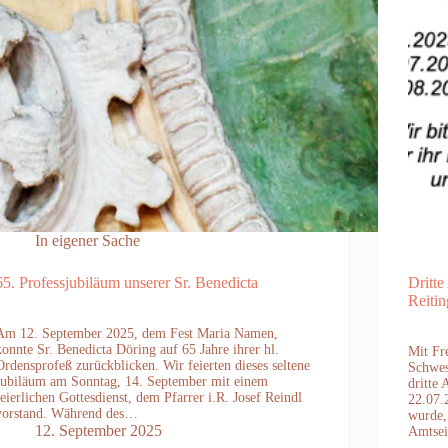
In eigener Sache
65. Professjubiläum unserer Sr. Benedicta
Dritte
Reitin
Am 12. September 2025, dem Fest Maria Namen,
konnte Sr. Benedicta Döring auf 65 Jahre ihrer hl.
Mit Fr
Ordensprofeß zurückblicken. Wir feierten dieses seltene
Schwes
Jubiläum am Sonntag, 14. September mit einem
dritte
feierlichen Gottesdienst, dem Pfarrer i.R. Josef Reindl
22.07.
vorstand. Während des…
wurde,
12. September 2025
Amtsei